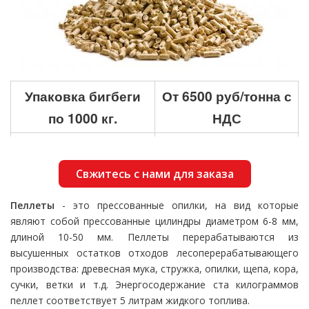
Упаковка бигбеги
От 6500 руб/тонна с
по 1000 кг.
НДС
Фасовка по 15кг
От 7000 руб/тонна
Евро поддоны
Свжитесь с нами для заказа
1200*800
Пеллеты
- это прессованные опилки, на вид которые
975 кг пеллет 65
являют собой прессованные цилиндры диаметром 6-8 мм,
мешков
длиной 10-50 мм. Пеллеты перерабатываются из
высушенных остатков отходов лесоперерабатывающего
производства: древесная мука, стружка, опилки, щепа, кора,
сучки, ветки и т.д. Энергосодержание ста килограммов
пеллет соответствует 5 литрам жидкого топлива.