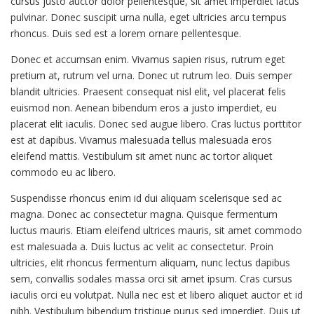
cursus justo auctor dolor pellentesque, sit amet imperdiet lacus
pulvinar. Donec suscipit urna nulla, eget ultricies arcu tempus
rhoncus. Duis sed est a lorem ornare pellentesque.
Donec et accumsan enim. Vivamus sapien risus, rutrum eget
pretium at, rutrum vel urna. Donec ut rutrum leo. Duis semper
blandit ultricies. Praesent consequat nisl elit, vel placerat felis
euismod non. Aenean bibendum eros a justo imperdiet, eu
placerat elit iaculis. Donec sed augue libero. Cras luctus porttitor
est at dapibus. Vivamus malesuada tellus malesuada eros
eleifend mattis. Vestibulum sit amet nunc ac tortor aliquet
commodo eu ac libero.
Suspendisse rhoncus enim id dui aliquam scelerisque sed ac
magna. Donec ac consectetur magna. Quisque fermentum
luctus mauris. Etiam eleifend ultrices mauris, sit amet commodo
est malesuada a. Duis luctus ac velit ac consectetur. Proin
ultricies, elit rhoncus fermentum aliquam, nunc lectus dapibus
sem, convallis sodales massa orci sit amet ipsum. Cras cursus
iaculis orci eu volutpat. Nulla nec est et libero aliquet auctor et id
nibh. Vestibulum bibendum tristique purus sed imperdiet. Duis ut